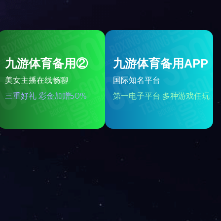
服务热线
0759-2323-323