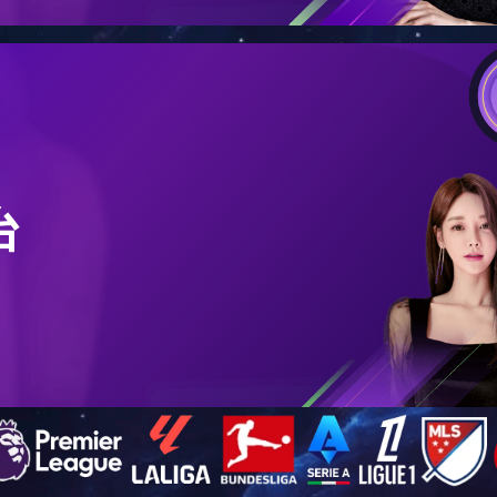
方网站水产品
首页
·
华体会hth·（体育）（