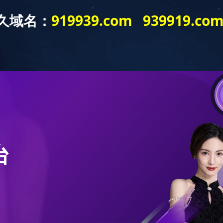
会hth·（体育）（中国）官方网站动态
华体会hth·（体育
人才发展
华体会hth·（体育）（中国）官方网站
会hth·（体育）（中
方网站智造
SMART MANUFACTURING IN YUEH