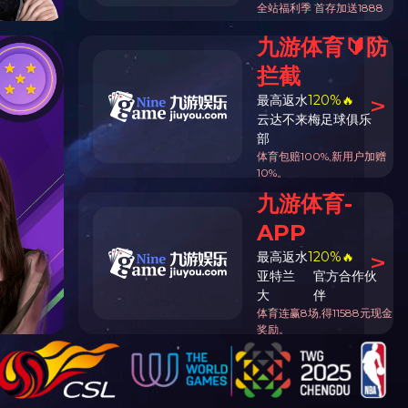
中国）官方网站智造
·
华体会hth·（体育）（中国）官方网站水产品