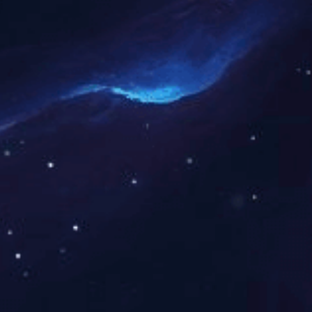
Aquaculture Nutriti
Research编委等
学基金项目、国家攻关
题、863计划课题等4
篇，其中SCI收录1
技奖12项。
田丽霞
中山大学教授，博士
水产动物营养研究会
然科学基金项目、国家
目、国家“十一五”科
863项目等，发表论文
33篇，获国家发明专
项。