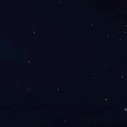
服务热线
0759-2323-323