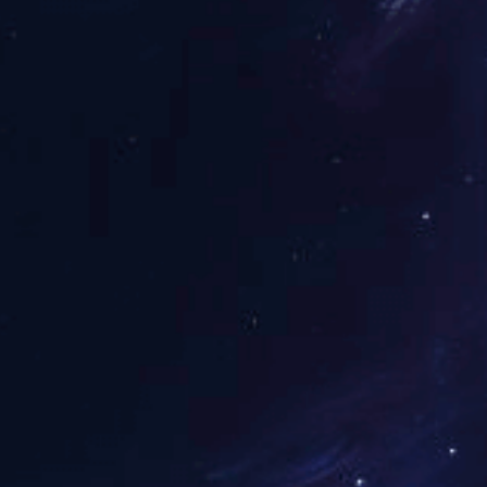
中山大学教授，博士
水产动物营养与饲料
国家科技攻关项目、
目、加拿大国际发展研
项目、国家海洋863
项、省部科技奖4项。
（SCI），获得国家
权）。
解绶启
中国科学院水生生物
导师、淡水生态与生
副主任，兼任《水生