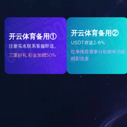
吴晖
华南理工大学教授，
工程专业教学指导委
学轻工与食品学院副
会和广东省食品学会
品、食品安全及粮油
发和综合利用研究等
学术造诣，近五年来
研项目25项，其中国
项目经费累计超过80
已授权专利4项，学术
刘永坚
撰写2部，约30万字