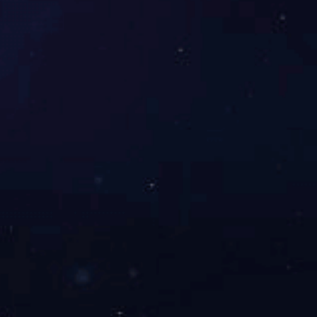
体会hth·（体
投资者关系
人才发展
）（中国）官
加入华体会
网站智造
hth·（体育）（中
国）官方网站
料
华体会hth·（体
物技术
育）（中国）官方
体会hth·（体
网站培训学院
）（中国）官方
华体会hth·（体
站水产品
育）（中国）官
方网站