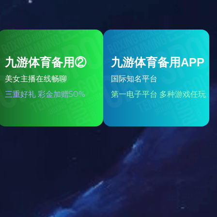
吴灶和
仲恺农业工程学院研究员，博士生导师，中国
水产学会副理事长，中国水产学会鱼病学专业
委员会副主任委员，欧洲鱼病学家学会中国区
负责人，广东水产学会副理事长。长期从事水
产动物病害控制理论和水产免疫学研究，参编
专著3部，发表论文50余篇。
叶元土